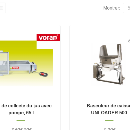
Montrer:
 de collecte du jus avec
Basculeur de caiss
pompe, 65 l
UNLOADER 500
3,605.00€
0.00€