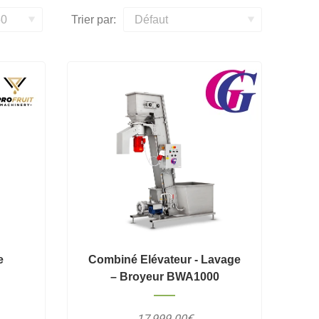
Trier par:
e
Combiné Elévateur - Lavage
– Broyeur BWA1000
17,999.00€