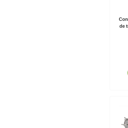
Conv
de t