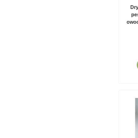
Dry
pe
owoc