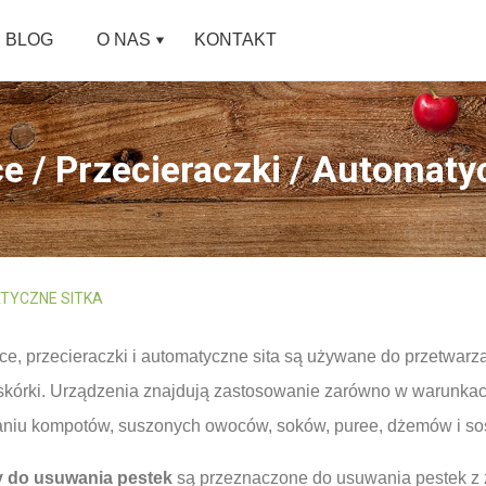
BLOG
O NAS
KONTAKT
e / Przecieraczki / Automaty
ATYCZNE SITKA
ce, przecieraczki i automatyczne sita są używane do przetwarz
 skórki. Urządzenia znajdują zastosowanie zarówno w warunkach
niu kompotów, suszonych owoców, soków, puree, dżemów i so
 do usuwania pestek
są przeznaczone do usuwania pestek z z