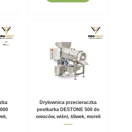
czka
Drylownica przecieraczka
000
pestkarka DESTONE 500 do
wek,
owoców, wiśni, śliwek, moreli