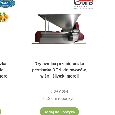
czka
Drylownica przecieraczka
do
pestkarka DENI do owoców,
oreli
wiśni, śliwek, moreli
1,349.00€
7-12 dni roboczych
Dodaj do koszyka