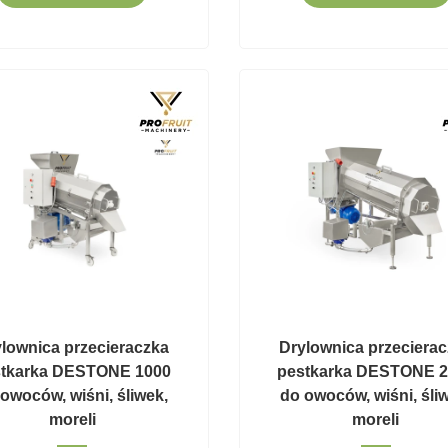
lownica przecieraczka
Drylownica przeciera
stkarka DESTONE 1000
pestkarka DESTONE 2
owoców, wiśni, śliwek,
do owoców, wiśni, śli
moreli
moreli