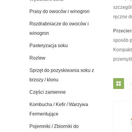
szczegól
Prasy do owoców i winogron
ręczne d
Rozdrabniacze do owoców i
Przecier
winogron
sposób p
Pasteryzacja soku
Kompakto
Rozlew
przemyśl
Sprzęt do pozyskiwania soku z
brzozy / klonu
Części zamienne
Kombucha / Kefir / Warzywa
Fermentujące
Pojemniki / Zbiorniki do