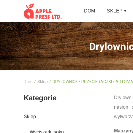
DOM
SKLEP
Drylownic
Dom
Sklep
DRYLOWNICE / PRZECIERACZKI / AUTOM
Kategorie
Drylowni
nasion i
Sklep
wytwarza
Maszyny
Wyciskarki soku