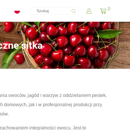
0
czne sitka
ania owoców, jagód i warzyw z oddzielaniem pestek,
 domowych, jak i w profesjonalnej produkcji przy
sów.
achowaniem integralności owocu. Jest to