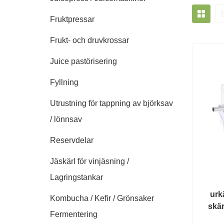
Fruktpressar
Frukt- och druvkrossar
Juice pastörisering
Fyllning
Utrustning för tappning av björksav
/ lönnsav
Reservdelar
Jäskärl för vinjäsning /
Lagringstankar
urk
Kombucha / Kefir / Grönsaker
skä
Fermentering