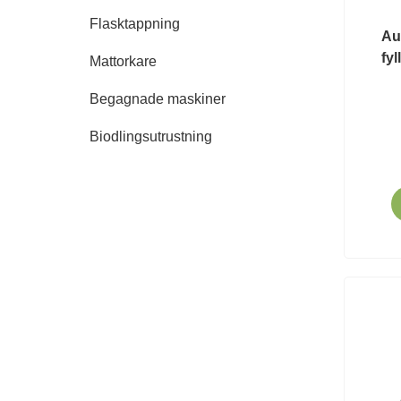
Flasktappning
Au
fyl
Mattorkare
Begagnade maskiner
Biodlingsutrustning