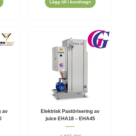
Lägg till i kundvagn
g av
Elektrisk Pastörisering av
0
juice EHA18 – EHA45