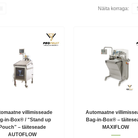
Näita korraga:
omaatne villimisseade
Automaatne villimiss
g-in-Box® / “Stand up
Bag-in-Box® – täites
Pouch” – täiteseade
MAXIFLOW
AUTOFLOW