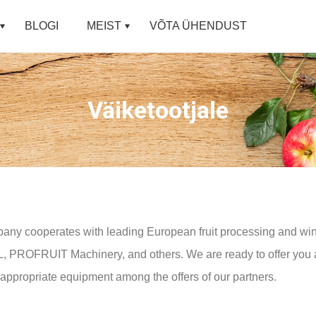
BLOGI
MEIST
VÕTA ÜHENDUST
Väiketootjale
any cooperates with leading European fruit processing and w
 PROFRUIT Machinery, and others. We are ready to offer you an
appropriate equipment among the offers of our partners.