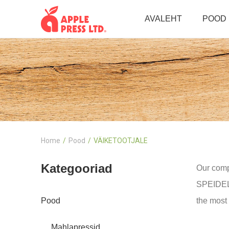
AVALEHT
POOD
Home
Pood
VÄIKETOOTJALE
Kategooriad
Our comp
SPEIDEL,
Pood
the most 
Mahlapressid