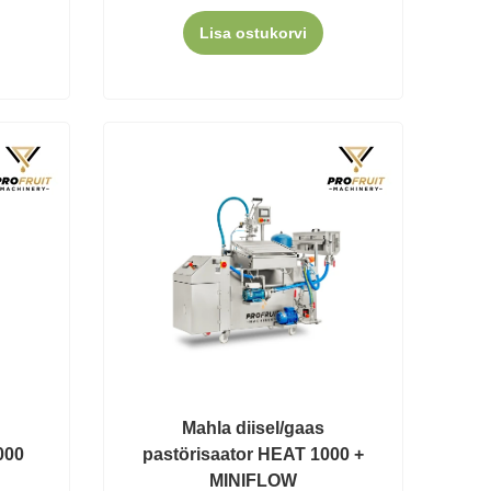
Lisa ostukorvi
Mahla diisel/gaas
000
pastörisaator HEAT 1000 +
MINIFLOW