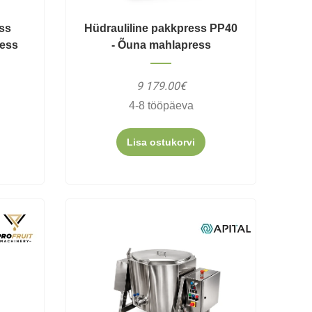
ss
Hüdrauliline pakkpress PP40
ress
- Õuna mahlapress
9 179.00€
4-8 tööpäeva
Lisa ostukorvi