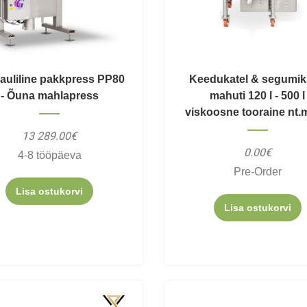
auliline pakkpress PP80
Keedukatel & segumik
- Õuna mahlapress
mahuti 120 l - 500 l
viskoosne tooraine nt
13 289.00€
0.00€
4-8 tööpäeva
Pre-Order
Lisa ostukorvi
Lisa ostukorvi