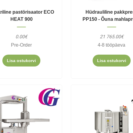
triline pastörisaator ECO
Hüdrauliline pakkpre
HEAT 900
PP150 - Õuna mahlap
0.00€
21 765.00€
Pre-Order
4-8 tööpäeva
Lisa ostukorvi
Lisa ostukorvi