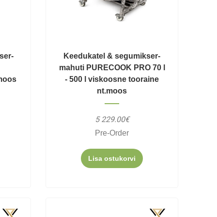
ser-
Keedukatel & segumikser-
mahuti PURECOOK PRO 70 l
.moos
- 500 l viskoosne tooraine
nt.moos
5 229.00€
Pre-Order
Lisa ostukorvi