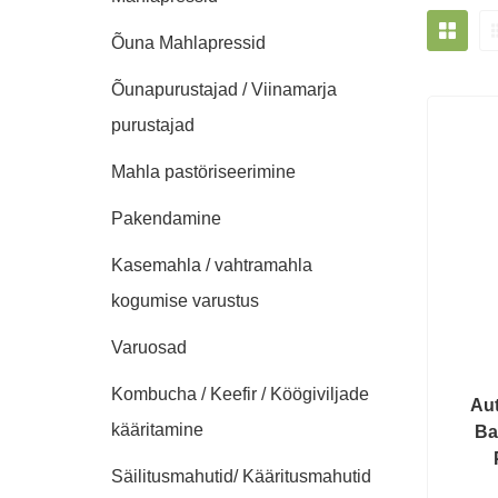
Õuna Mahlapressid
Õunapurustajad / Viinamarja
purustajad
Mahla pastöriseerimine
Pakendamine
Kasemahla / vahtramahla
kogumise varustus
Varuosad
Kombucha / Keefir / Köögiviljade
Aut
kääritamine
Ba
Säilitusmahutid/ Kääritusmahutid