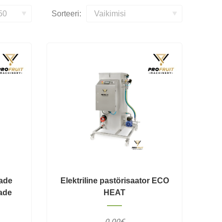
Sorteeri:
eade
Elektriline pastörisaator ECO
eade
HEAT
0.00€