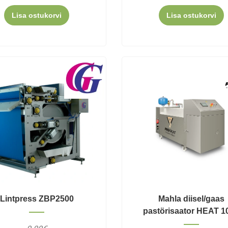
Lisa ostukorvi
Lisa ostukorvi
Lintpress ZBP2500
Mahla diisel/gaas
pastörisaator HEAT 1