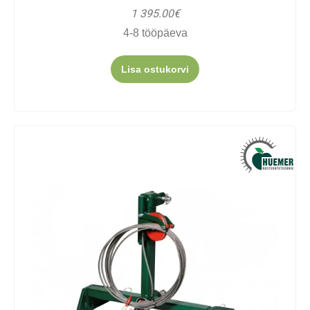
1 395.00€
4-8 tööpäeva
Lisa ostukorvi