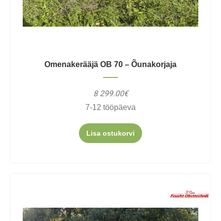
Omenakerääjä OB 70 – Õunakorjaja
8 299.00€
7-12 tööpäeva
Lisa ostukorvi