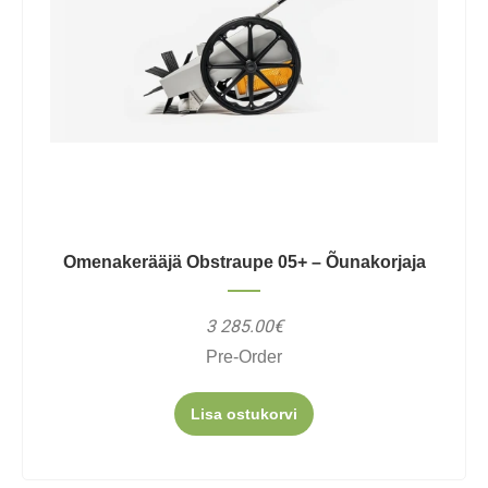
Omenakerääjä Obstraupe 05+ – Õunakorjaja
3 285.00€
Pre-Order
Lisa ostukorvi