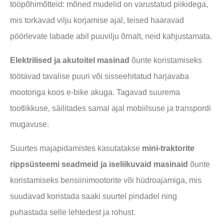
tööpõhimõtteid: mõned mudelid on varustatud piikidega,
mis torkavad vilju korjamise ajal, teised haaravad
pöörlevate labade abil puuvilju õrnalt, neid kahjustamata.
Elektrilised ja akutoitel masinad
õunte koristamiseks
töötavad tavalise puuri või sisseehitatud harjavaba
mootoriga koos e-bike akuga. Tagavad suurema
tootlikkuse, säilitades samal ajal mobiilsuse ja transpordi
mugavuse.
Suurtes majapidamistes kasutatakse
mini-traktorite
rippsüsteemi seadmeid ja iseliikuvaid masinaid
õunte
koristamiseks bensiinimootorite või hüdroajamiga, mis
suudavad koristada saaki suurtel pindadel ning
puhastada selle lehtedest ja rohust.