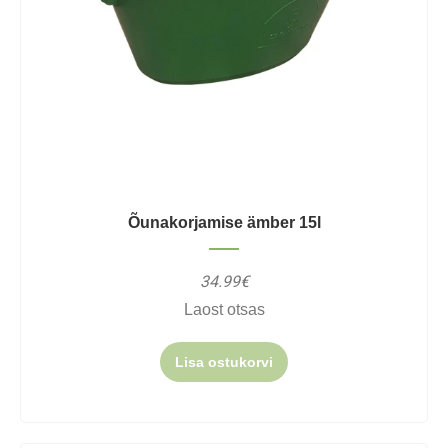
Õunakorjamise ämber 15l
34.99€
Laost otsas
Lisa ostukorvi