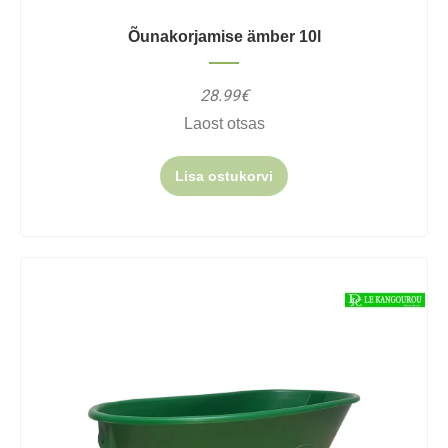
Õunakorjamise ämber 10l
28.99€
Laost otsas
Lisa ostukorvi