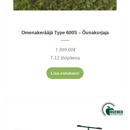
Omenakerääjä Type 600S – Õunakorjaja
1 599.00€
7-12 tööpäeva
Lisa ostukorvi