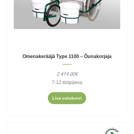
Omenakerääjä Type 1100 – Õunakorjaja
2 419.00€
7-12 tööpäeva
Lisa ostukorvi