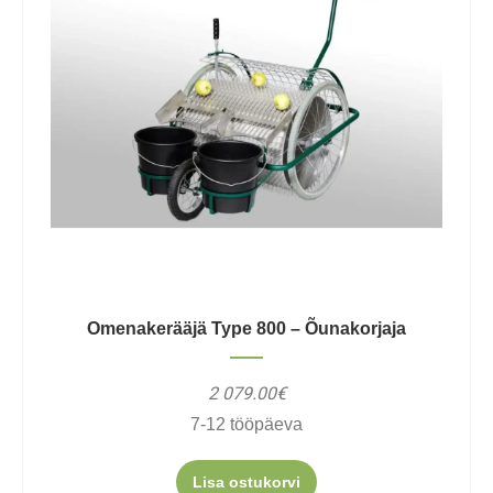
Omenakerääjä Type 800 – Õunakorjaja
2 079.00€
7-12 tööpäeva
Lisa ostukorvi