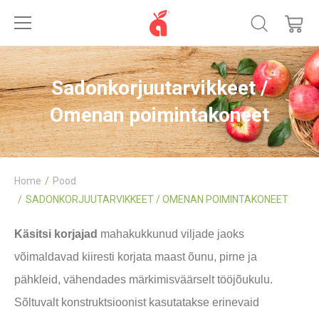
Sadonkorjuutarvikkeet /
Omenan poimintakoneet
Home
Pood
SADONKORJUUTARVIKKEET / OMENAN POIMINTAKONEET
Käsitsi korjajad
mahakukkunud viljade jaoks
võimaldavad kiiresti korjata maast õunu, pirne ja
pähkleid, vähendades märkimisväärselt tööjõukulu.
Sõltuvalt konstruktsioonist kasutatakse erinevaid