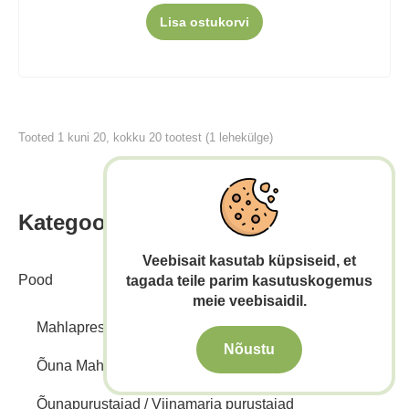
Lisa ostukorvi
Tooted 1 kuni 20, kokku 20 tootest (1 lehekülge)
Kategooriad
Veebisait kasutab küpsiseid, et
Pood
tagada teile parim kasutuskogemus
meie veebisaidil.
Mahlapressid
Nõustu
Õuna Mahlapressid
Õunapurustajad / Viinamarja purustajad