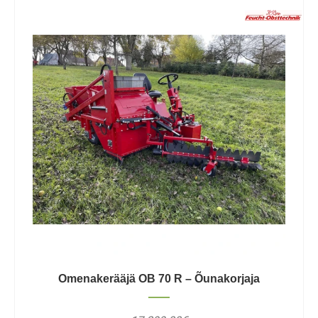
Omenakerääjä OB 70 R – Õunakorjaja