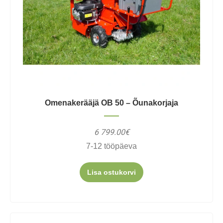
Omenakerääjä OB 50 – Õunakorjaja
6 799.00€
7-12 tööpäeva
Lisa ostukorvi