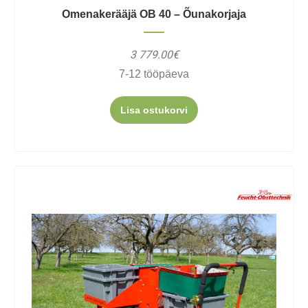
Omenakerääjä OB 40 – Õunakorjaja
3 779.00€
7-12 tööpäeva
Lisa ostukorvi