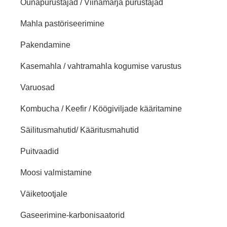
Õunapurustajad / Viinamarja purustajad
Mahla pastöriseerimine
Pakendamine
Kasemahla / vahtramahla kogumise varustus
Varuosad
Kombucha / Keefir / Köögiviljade kääritamine
Säilitusmahutid/ Kääritusmahutid
Puitvaadid
Moosi valmistamine
Väiketootjale
Gaseerimine-karbonisaatorid