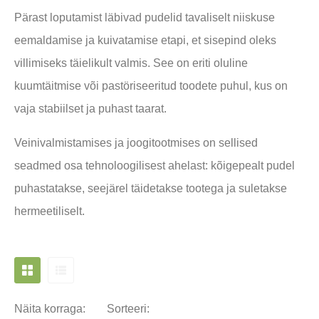
Pärast loputamist läbivad pudelid tavaliselt niiskuse
eemaldamise ja kuivatamise etapi, et sisepind oleks
villimiseks täielikult valmis. See on eriti oluline
kuumtäitmise või pastöriseeritud toodete puhul, kus on
vaja stabiilset ja puhast taarat.
Veinivalmistamises ja joogitootmises on sellised
seadmed osa tehnoloogilisest ahelast: kõigepealt pudel
puhastatakse, seejärel täidetakse tootega ja suletakse
hermeetiliselt.
Näita korraga:
Sorteeri: