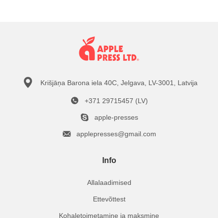
Krišjāņa Barona iela 40C, Jelgava, LV-3001, Latvija
+371 29715457 (LV)
apple-presses
applepresses@gmail.com
Info
Allalaadimised
Ettevõttest
Kohaletoimetamine ja maksmine