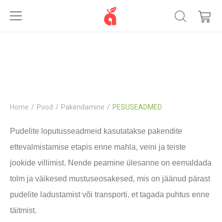
Pesuseadmed
Home
Pood
Pakendamine
PESUSEADMED
Pudelite loputusseadmeid kasutatakse pakendite
ettevalmistamise etapis enne mahla, veini ja teiste
jookide villimist. Nende peamine ülesanne on eemaldada
tolm ja väikesed mustuseosakesed, mis on jäänud pärast
pudelite ladustamist või transporti, et tagada puhtus enne
täitmist.