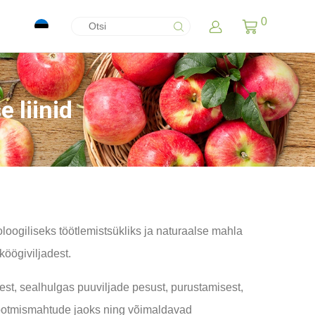
0
 liinid
loogiliseks töötlemistsükliks ja naturaalse mahla
köögiviljadest.
st, sealhulgas puuviljade pesust, purustamisest,
latootmismahtude jaoks ning võimaldavad