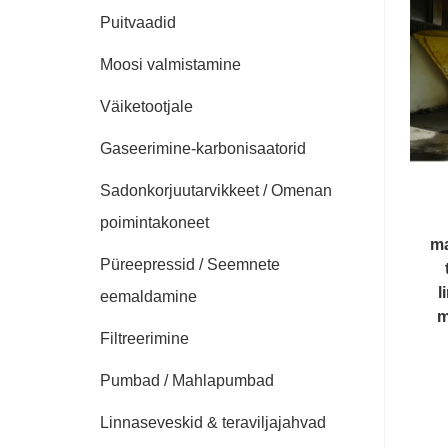
Puitvaadid
Moosi valmistamine
Väiketootjale
Gaseerimine-karbonisaatorid
Sadonkorjuutarvikkeet / Omenan
poimintakoneet
ma
Püreepressid / Seemnete
l
eemaldamine
m
Filtreerimine
Pumbad / Mahlapumbad
Linnaseveskid & teraviljajahvad