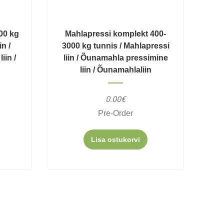
00 kg
Mahlapressi komplekt 400-
in /
3000 kg tunnis / Mahlapressi
iin /
liin / Õunamahla pressimine
liin / Õunamahlaliin
0.00€
Pre-Order
Lisa ostukorvi