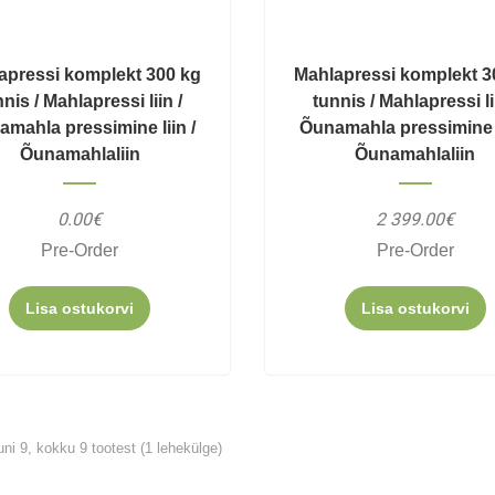
apressi komplekt 300 kg
Mahlapressi komplekt 3
nis / Mahlapressi liin /
tunnis / Mahlapressi li
mahla pressimine liin /
Õunamahla pressimine l
Õunamahlaliin
Õunamahlaliin
0.00€
2 399.00€
Pre-Order
Pre-Order
Lisa ostukorvi
Lisa ostukorvi
ni 9, kokku 9 tootest (1 lehekülge)