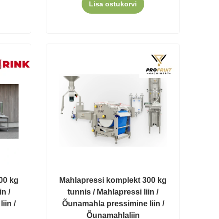
Lisa ostukorvi
00 kg
Mahlapressi komplekt 300 kg
in /
tunnis / Mahlapressi liin /
iin /
Õunamahla pressimine liin /
Õunamahlaliin