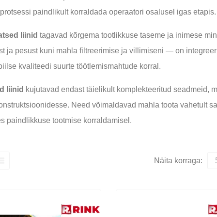
protsessi paindlikult korraldada operaatori osalusel igas etapis.
sed liinid
tagavad kõrgema tootlikkuse taseme ja inimese mini
t ja pesust kuni mahla filtreerimise ja villimiseni — on integr
biilse kvaliteedi suurte töötlemismahtude korral.
 liinid
kujutavad endast täielikult komplekteeritud seadmeid, m
nstruktsioonidesse. Need võimaldavad mahla toota vahetult sa
s paindlikkuse tootmise korraldamisel.
Näita korraga: