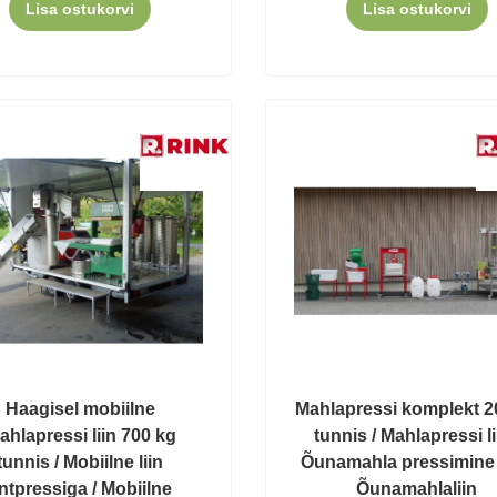
Lisa ostukorvi
Lisa ostukorvi
Haagisel mobiilne
Mahlapressi komplekt 2
ahlapressi liin 700 kg
tunnis / Mahlapressi li
tunnis / Mobiilne liin
Õunamahla pressimine l
intpressiga / Mobiilne
Õunamahlaliin