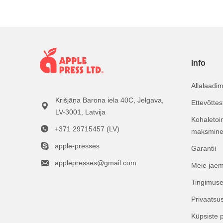
Info
Allalaadi
Krišjāņa Barona iela 40C, Jelgava,
Ettevõttes
LV-3001, Latvija
Kohaletoi
+371 29715457 (LV)
maksmin
apple-presses
Garantii
applepresses@gmail.com
Meie jae
Tingimus
Privaatsus
Küpsiste po