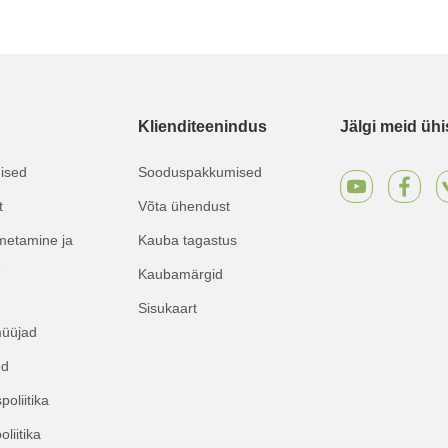
Klienditeenindus
Jälgi meid üh
mised
Sooduspakkumised
t
Võta ühendust
metamine ja
Kauba tagastus
e
Kaubamärgid
Sisukaart
müüjad
ed
poliitika
liitika