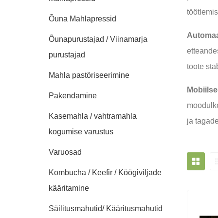
töötlemis
Õuna Mahlapressid
Automaat
Õunapurustajad / Viinamarja
etteandes
purustajad
toote sta
Mahla pastöriseerimine
Mobiilsed
Pakendamine
moodulko
Kasemahla / vahtramahla
ja tagade
kogumise varustus
Varuosad
Kombucha / Keefir / Köögiviljade
kääritamine
Säilitusmahutid/ Kääritusmahutid