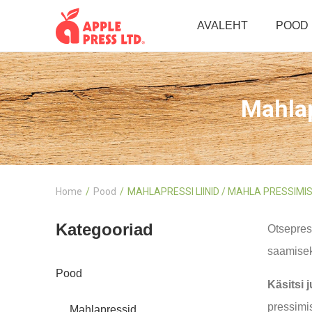
AVALEHT
POOD
Mahlap
Home
Pood
MAHLAPRESSI LIINID / MAHLA PRESSIMISE
Kategooriad
Otsepress
saamiseks
Pood
Käsitsi 
pressimis
Mahlapressid