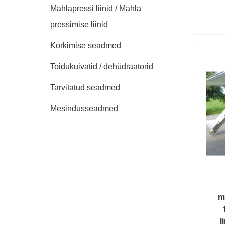
Mahlapressi liinid / Mahla
pressimise liinid
Korkimise seadmed
Toidukuivatid / dehüdraatorid
Tarvitatud seadmed
Mesindusseadmed
m
l