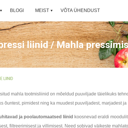
BLOGI
MEIST
VÕTA ÜHENDUST
ressi liinid / Mahla pressimise
 LIINID
itud mahla tootmisliinid on mõeldud puuviljade täielikuks tehno
 õuntest, pirnidest ning ka muudest puuviljadest, marjadest ja 
juhitavad ja poolautomaatsed liinid
koosnevad eraldi moodulite
est, filtreerimisest ja villimisest. Need sobivad väikeste mah