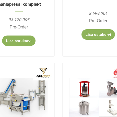
ahlapressi komplekt
8 699.00€
93 170.00€
Pre-Order
Pre-Order
Lisa ostukorvi
Lisa ostukorvi