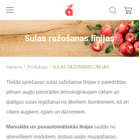
Sulas ražošanas līnijas
Galvena
Produkcija
SULAS RAŽOŠANAS LĪNIJAS
Tiešās spiešanas sulas ražošanas līnijas ir paredzētas
pilnam augļu pārstrādes tehnoloģiskajam ciklam un
dabīgas sulas iegūšanai no āboliem, bumbieriem, kā arī
citiem augļiem, ogām un dārzeņiem.
Manuālās un pusautomātiskās līnijas
sastāv no
atsevišķiem moduļiem, tostarp augļu mazgāšanas,