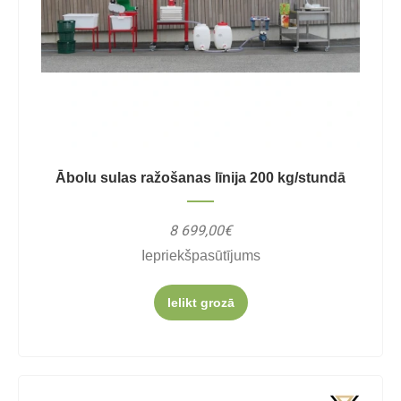
Ābolu sulas ražošanas līnija 200 kg/stundā
8 699,00€
Iepriekšpasūtījums
Ielikt grozā