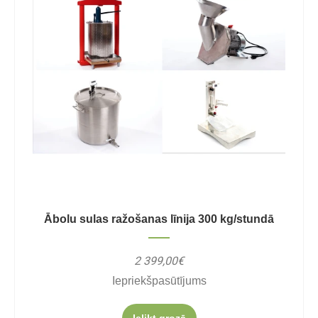
Ābolu sulas ražošanas līnija 300 kg/stundā
2 399,00€
Iepriekšpasūtījums