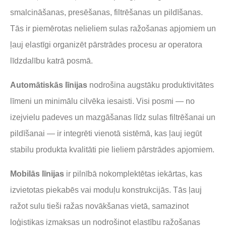
smalcināšanas, presēšanas, filtrēšanas un pildīšanas.
Tās ir piemērotas nelieliem sulas ražošanas apjomiem un
ļauj elastīgi organizēt pārstrādes procesu ar operatora
līdzdalību katrā posmā.
Automātiskās līnijas
nodrošina augstāku produktivitātes
līmeni un minimālu cilvēka iesaisti. Visi posmi — no
izejvielu padeves un mazgāšanas līdz sulas filtrēšanai un
pildīšanai — ir integrēti vienotā sistēmā, kas ļauj iegūt
stabilu produkta kvalitāti pie lieliem pārstrādes apjomiem.
Mobilās līnijas
ir pilnībā nokomplektētas iekārtas, kas
izvietotas piekabēs vai moduļu konstrukcijās. Tās ļauj
ražot sulu tieši ražas novākšanas vietā, samazinot
loģistikas izmaksas un nodrošinot elastību ražošanas