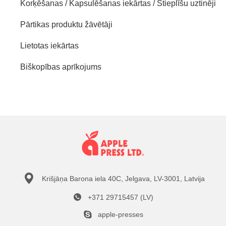
Korķēšanas / Kapsulēšanas iekārtas / Stieplīšu uztinēji
Pārtikas produktu žāvētāji
Lietotas iekārtas
Biškopības aprīkojums
Krišjāņa Barona iela 40C, Jelgava, LV-3001, Latvija
+371 29715457 (LV)
apple-presses