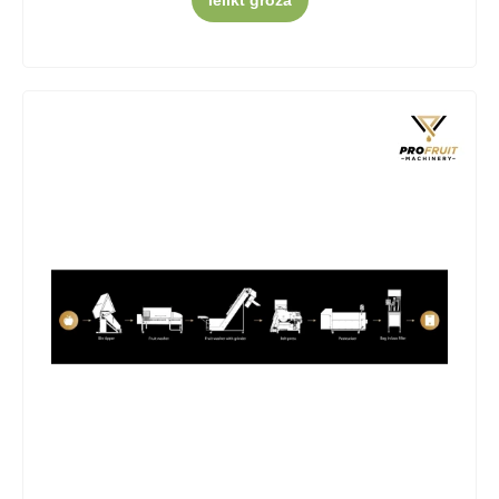
Ielikt grozā