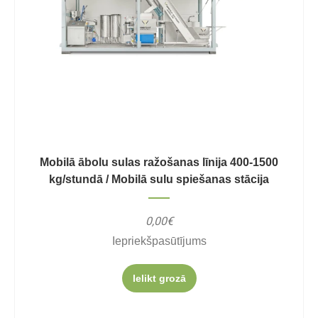
Mobilā ābolu sulas ražošanas līnija 400-1500
kg/stundā / Mobilā sulu spiešanas stācija
0,00€
Iepriekšpasūtījums
Ielikt grozā