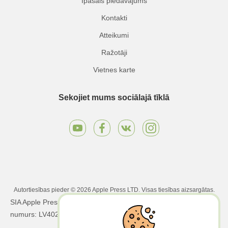
Īpašais piedāvājums
Kontakti
Atteikumi
Ražotāji
Vietnes karte
Sekojiet mums sociālajā tīklā
Autortiesības pieder © 2026 Apple Press LTD. Visas tiesības aizsargātas.
SIA Apple Press Ltd | Reģistrācijas numurs: 40203130458 | PVN
numurs: LV40203130458