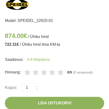
Mudel:
SPEIDEL_22620-01
874.00€
/ Ühiku hind
722.31€
/ Ühiku hind ilma KM-ta
Saadavus:
4-8 tööpäeva
Hinnang:
0/5
(0 arvamust)
Kogus:
LISA OSTUKORVI