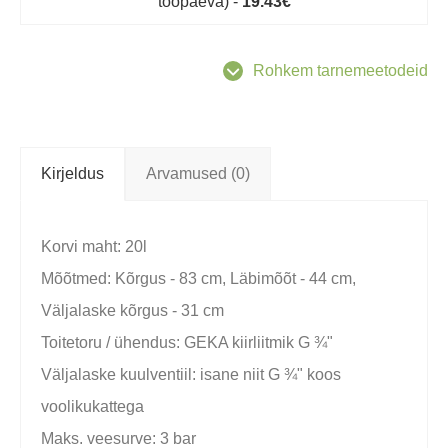
tööpäeva) -
19.43€
Rohkem tarnemeetodeid
Kirjeldus
Arvamused (0)
Korvi maht: 20l
Mõõtmed: Kõrgus - 83 cm, Läbimõõt - 44 cm,
Väljalaske kõrgus - 31 cm
Toitetoru / ühendus: GEKA kiirliitmik G ¾"
Väljalaske kuulventiil: isane niit G ¾" koos
voolikukattega
Maks. veesurve: 3 bar