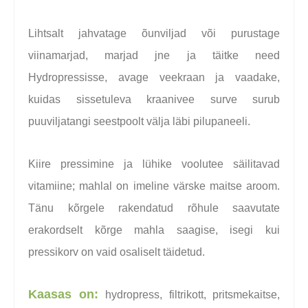
Lihtsalt jahvatage õunviljad või purustage
viinamarjad, marjad jne ja täitke need
Hydropressisse, avage veekraan ja vaadake,
kuidas sissetuleva kraanivee surve surub
puuviljatangi seestpoolt välja läbi pilupaneeli.
Kiire pressimine ja lühike voolutee säilitavad
vitamiine; mahlal on imeline värske maitse aroom.
Tänu kõrgele rakendatud rõhule saavutate
erakordselt kõrge mahla saagise, isegi kui
pressikorv on vaid osaliselt täidetud.
Kaasas on:
hydropress, filtrikott, pritsmekaitse,