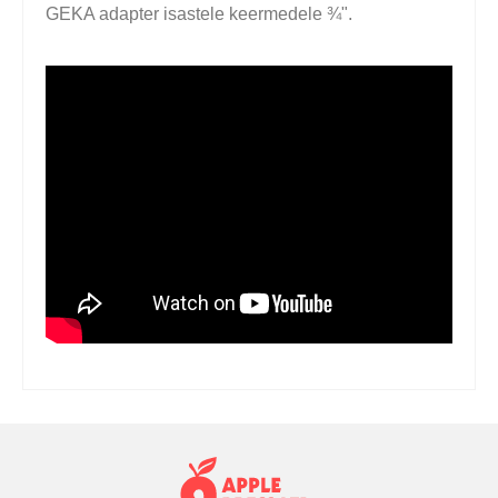
GEKA adapter isastele keermedele ¾".