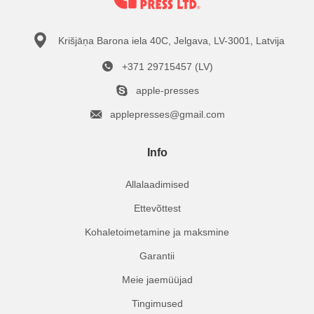
Krišjāņa Barona iela 40C, Jelgava, LV-3001, Latvija
+371 29715457 (LV)
apple-presses
applepresses@gmail.com
Info
Allalaadimised
Ettevõttest
Kohaletoimetamine ja maksmine
Garantii
Meie jaemüüjad
Tingimused