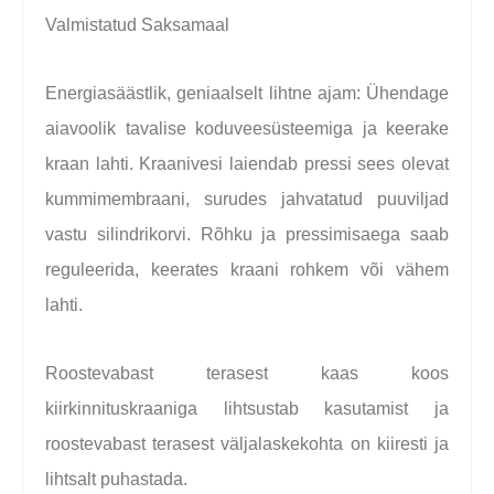
Valmistatud Saksamaal
Energiasäästlik, geniaalselt lihtne ajam: Ühendage
aiavoolik tavalise koduveesüsteemiga ja keerake
kraan lahti. Kraanivesi laiendab pressi sees olevat
kummimembraani, surudes jahvatatud puuviljad
vastu silindrikorvi. Rõhku ja pressimisaega saab
reguleerida, keerates kraani rohkem või vähem
lahti.
Roostevabast terasest kaas koos
kiirkinnituskraaniga lihtsustab kasutamist ja
roostevabast terasest väljalaskekohta on kiiresti ja
lihtsalt puhastada.