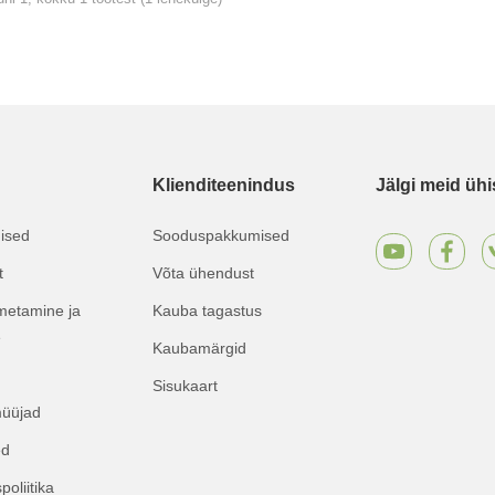
Klienditeenindus
Jälgi meid üh
mised
Sooduspakkumised
t
Võta ühendust
metamine ja
Kauba tagastus
e
Kaubamärgid
Sisukaart
müüjad
ed
poliitika