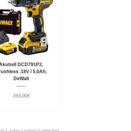
Akutrell DCD791P2,
ushless ,18V / 5,0Ah,
DeWalt
355.00€
ni 1, kokku 1 tootest (1 lehekülge)