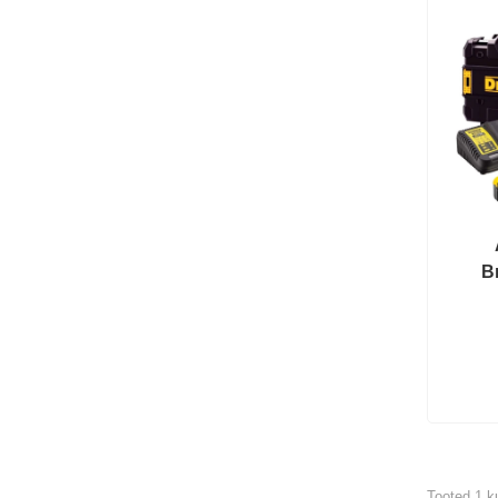
Br
Tooted 1 ku