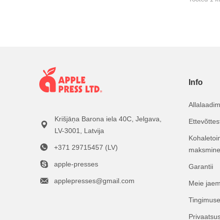
Info
Allalaadi
Krišjāņa Barona iela 40C, Jelgava,
Ettevõttes
LV-3001, Latvija
Kohaletoi
+371 29715457 (LV)
maksmin
apple-presses
Garantii
applepresses@gmail.com
Meie jae
Tingimus
Privaatsus