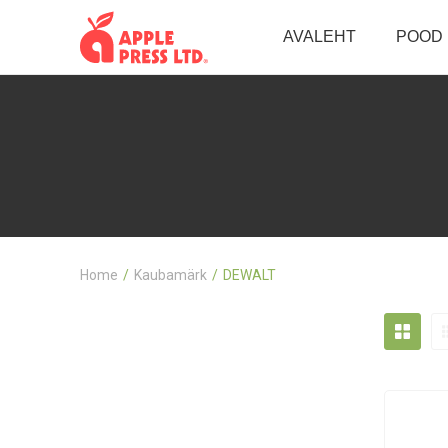
AVALEHT
POOD
Home
Kaubamärk
DEWALT