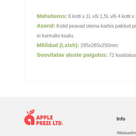
Mahutavus:
6 kotti x 1L või 1,5L või 4 kotti x
Asend:
Kotid peavad olema karbis pakitud pü
ei kannaks kaalu.
Mõõdud (Lxlxh):
295x265x250mm
Soovitatav aluste paigutus:
72 kasti/alus
Info
Allalaadi