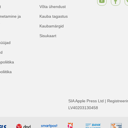
t
Võta ühendust
metamine ja
Kauba tagastus
e
Kaubamärgid
Sisukaart
müüjad
ed
poliitika
liitika
SIA Apple Press Ltd | Registre
LV40203130458