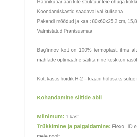
Hapnikubarjääri kile struktuur teie õhuga kok
Koondamiskastid saadaval valikulisena
Pakendi mõõdud ja kaal: 80х60х25,2 cm, 15,8
Valmistatud Prantsusmaal
Bag'innov kott on 100% termoplast, ilma alu
mahlade optimaalne säilitamine keskkonnasõb
Kott kastis hoidik H-2 – kraani hõlpsaks sulge
Kohandamine siltide abil
Miinimum:
1 kast
Trükkimine ja paigaldamine:
Flexo HD ee
meie poolt.