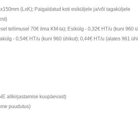
150mm (LxK); Paigaldatud koti esiküljele ja/või tagaküljele
est)
el tellimusel 70€ ilma KM-ta); Esikülg - 0,32€ HT/u (kuni 960 üh
gakülg - 0,54€ HT/u (kuni 960 ühikut); 0,44€ HT/u (alates 961 ühi
E allkirjastamise kuupäevast)
ehme puudutus)