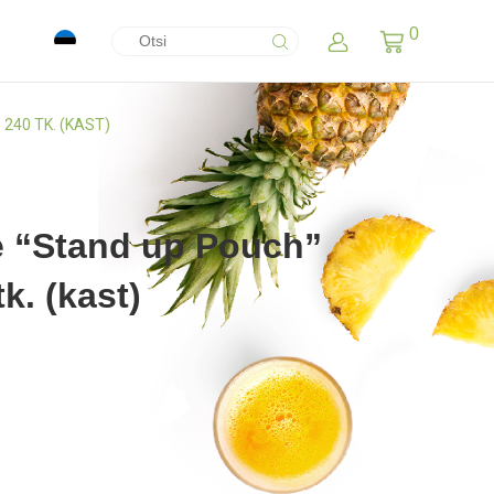
0
 240 TK. (KAST)
ine “Stand up Pouch”
. (kast)