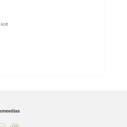
kott
ismeedias