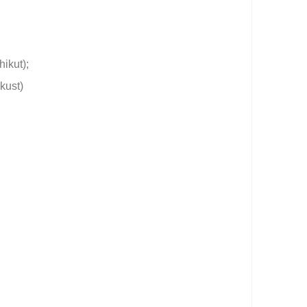
ikut);
kust)