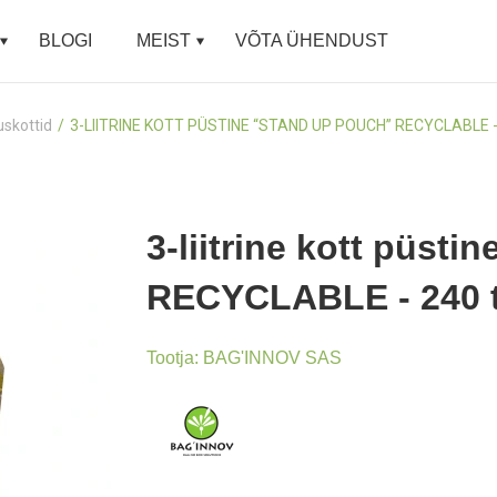
BLOGI
MEIST
VÕTA ÜHENDUST
uskottid
3-LIITRINE KOTT PÜSTINE “STAND UP POUCH” RECYCLABLE -
3-liitrine kott püst
RECYCLABLE - 240 tk
Tootja:
BAG'INNOV SAS