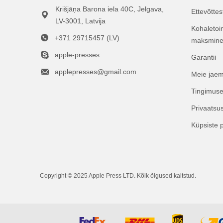
Krišjāņa Barona iela 40C, Jelgava,
Ettevõttes
LV-3001, Latvija
Kohaletoi
+371 29715457 (LV)
maksmin
apple-presses
Garantii
applepresses@gmail.com
Meie jae
Tingimus
Privaatsus
Küpsiste po
Copyright © 2025 Apple Press LTD. Kõik õigused kaitstud.