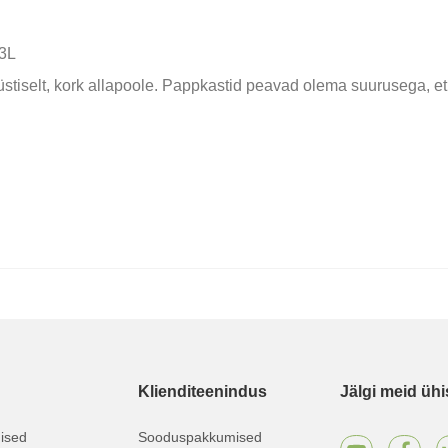
 3L
stiselt, kork allapoole. Pappkastid peavad olema suurusega, et 
Klienditeenindus
Jälgi meid üh
mised
Sooduspakkumised