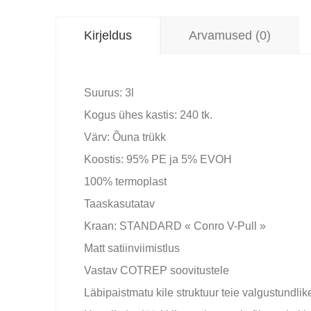
Kirjeldus
Arvamused (0)
Suurus: 3l
Kogus ühes kastis: 240 tk.
Värv: Õuna trükk
Koostis: 95% PE ja 5% EVOH
100% termoplast
Taaskasutatav
Kraan: STANDARD « Conro V-Pull »
Matt satiinviimistlus
Vastav COTREP soovitustele
Läbipaistmatu kile struktuur teie valgustundlik