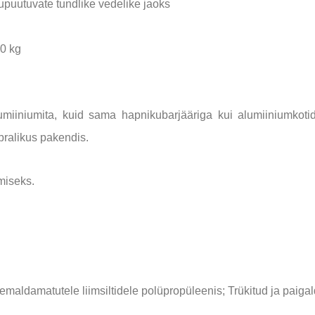
kupuutuvate tundlike vedelike jaoks
0 kg
miiniumita, kuid sama hapnikubarjääriga kui alumiiniumkotid
ralikus pakendis.
miseks.
maldamatutele liimsiltidele polüpropüleenis; Trükitud ja paiga