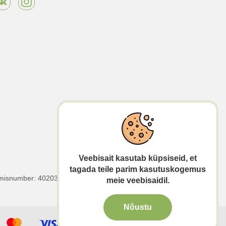
Veebisait kasutab küpsiseid, et
tagada teile parim kasutuskogemus
erimisnumber: 40203130458 | KMKR number:
meie veebisaidil.
Nõustu