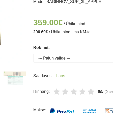
Mudel:
BAGINNOV_SUP_3L_APPLE
359.00€
/ Ühiku hind
296.69€
/ Ühiku hind ilma KM-ta
Robinet:
Saadavus:
Laos
Hinnang:
0/5
(0 a
Makse: