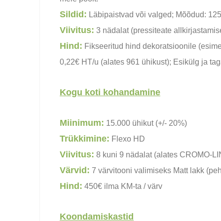
Sildid:
Läbipaistvad või valged; Mõõdud: 125x
Viivitus:
3 nädalat (pressiteate allkirjastamis
Hind:
Fikseeritud hind dekoratsioonile (esimes
0,22€ HT/u (alates 961 ühikust); Esikülg ja ta
Kogu koti kohandamine
Miinimum:
15.000 ühikut (+/- 20%)
Trükkimine:
Flexo HD
Viivitus:
8 kuni 9 nädalat (alates CROMO-LIN
Värvid:
7 värvitooni valimiseks Matt lakk (p
Hind:
450€ ilma KM-ta / värv
Koondamiskastid